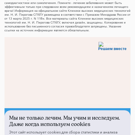
самодиагностики или самолечения. Помните - лечение заболевания может быть
эффективным только при следовании всем рекомендациям и назначениям лечащего
врача! Информация на официальном сайте Клиники высоких медицинских технологий
им. Н. И. Пирогова СПбГУ размещена в соответствии с Приказом Минздрава России от
от 13 марта 2025 г. N 118н. Все материалы сайта Клиники высоких медицинских
технологий им. Н. И. Пирогова СПбГУ, включая дизайн, защищены. Копирование и
использование без письменного согласия правообладателя запрещены. Указание
ссылки на источник информации является обязательным.
Решаем вместе
Мы не только лечим. Мы учим и исследуем.
Не смогли записаться к
Даже когда используем cookies
врачу?
Этот сайт использует cookies для сбора статистики и анализа