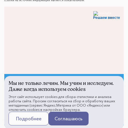
ссылки на источник информации является обязательным.
Решаем вместе
Мы не только лечим. Мы учим и исследуем.
Не смогли записаться к
Даже когда используем cookies
врачу?
Этот сайт использует cookies для сбора статистики и анализа
работы сайта. Просим согласиться на сбор и обработку ваших
метаданных (сервис Яндекс.Метрика от ООО «Яндекс») или
отключить cookies в настройках браузера.
Написать о проблеме
Подробнее
Соглашаюсь