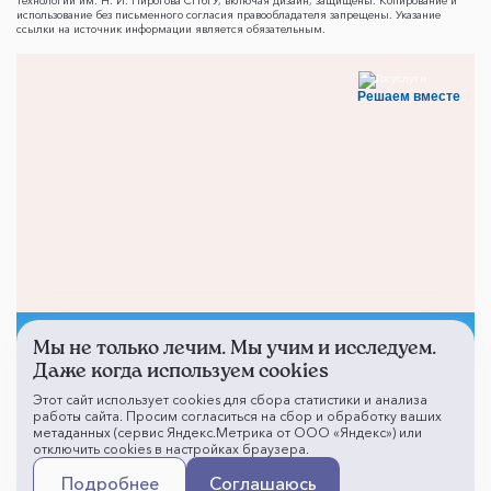
технологий им. Н. И. Пирогова СПбГУ, включая дизайн, защищены. Копирование и
использование без письменного согласия правообладателя запрещены. Указание
ссылки на источник информации является обязательным.
Решаем вместе
Мы не только лечим. Мы учим и исследуем.
Не смогли записаться к
Даже когда используем cookies
врачу?
Этот сайт использует cookies для сбора статистики и анализа
работы сайта. Просим согласиться на сбор и обработку ваших
метаданных (сервис Яндекс.Метрика от ООО «Яндекс») или
отключить cookies в настройках браузера.
Написать о проблеме
Подробнее
Соглашаюсь