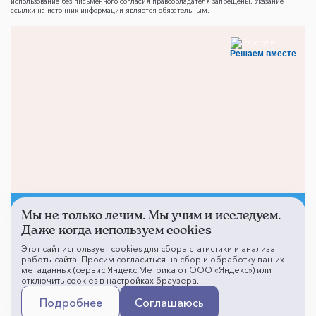
использование без письменного согласия правообладателя запрещены. Указание
ссылки на источник информации является обязательным.
Решаем вместе
Мы не только лечим. Мы учим и исследуем.
Не смогли записаться к
Даже когда используем cookies
врачу?
Этот сайт использует cookies для сбора статистики и анализа
работы сайта. Просим согласиться на сбор и обработку ваших
метаданных (сервис Яндекс.Метрика от ООО «Яндекс») или
отключить cookies в настройках браузера.
Написать о проблеме
Подробнее
Соглашаюсь