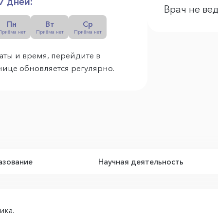
7 дней:
Врач не ве
Пн
Вт
Ср
Приёма нет
Приёма нет
Приёма нет
аты и время, перейдите в
анице обновляется регулярно.
зование
Научная деятельность
ика.