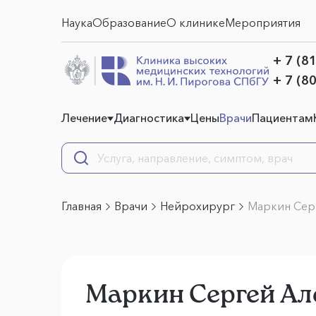
Наука
Образование
О клинике
Мероприятия
+ 7 (8
+ 7 (8
Лечение
Диагностика
Цены
Врачи
Пациентам
Главная
Врачи
Нейрохирург
Маркин Сер
Маркин Сергей Ал