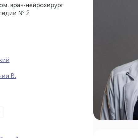
м, врач-нейрохирург
педии № 2
кий
нии В.