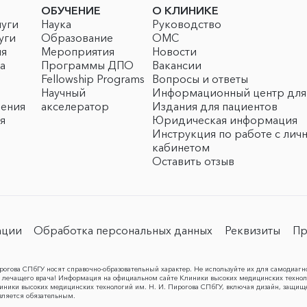
ОБУЧЕНИЕ
О КЛИНИКЕ
луги
Наука
Руководство
уги
Образование
ОМС
ия
Мероприятия
Новости
а
Программы ДПО
Вакансии
Fellowship Programs
Вопросы и ответы
Научный
Информационный центр для
чения
акселератор
Издания для пациентов
я
Юридическая информация
Инструкция по работе с лич
кабинетом
Оставить отзыв
ации
Обработка персональных данных
Реквизиты
Пр
огова СПбГУ носят справочно-образовательный характер. Не используйте их для самодиагн
лечащего врача! Информация на официальном сайте Клиники высоких медицинских техноло
Клиники высоких медицинских технологий им. Н. И. Пирогова СПбГУ, включая дизайн, защищ
вляется обязательным.