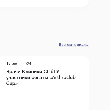
Все материалы
19 июля 2024
17
Врачи Клиники СПбГУ —
Не
участники регаты «Arthroclub
пр
Cup»
эн
по