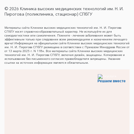
© 2026 Клиника высоких медицинских технологий им. Н. И.
Пирогова (поликлиника, стационар) СПбГУ
Материалы сайта Клиники высоких медицинских технологий им. Н. И. Пирогова
СПбГУ носят справочно-образовательный характер. Не используйте их для
самодиагностики или самолечения. Помните - лечение заболевания может быть
эффективным только при следовании всем рекомендациям и назначениям лечащего
врача! Информация на официальном сайте Клиники высоких медицинских технологий
им. Н. И. Пирогова СПбГУ размещена в соответствии с Приказом Минздрава России от
от 13 марта 2025 г. N 118н. Все материалы сайта Клиники высоких медицинских
технологий им. Н. И. Пирогова СПбГУ, включая дизайн, защищены. Копирование и
использование без письменного согласия правообладателя запрещены. Указание
ссылки на источник информации является обязательным.
Решаем вместе