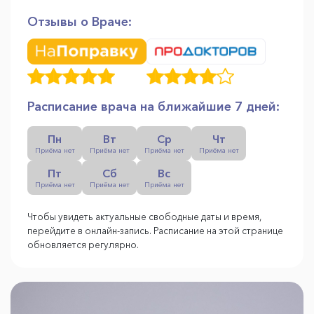
Отзывы о Враче:
Расписание врача на ближайшие 7 дней:
Пн
Вт
Ср
Чт
Приёма нет
Приёма нет
Приёма нет
Приёма нет
Пт
Сб
Вс
Приёма нет
Приёма нет
Приёма нет
Чтобы увидеть актуальные свободные даты и время,
перейдите в онлайн-запись. Расписание на этой странице
обновляется регулярно.