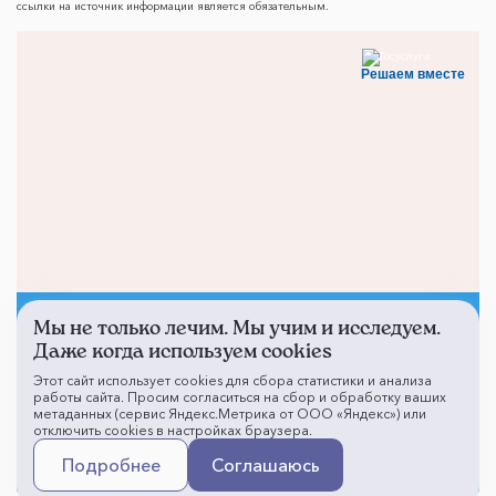
ссылки на источник информации является обязательным.
Решаем вместе
Мы не только лечим. Мы учим и исследуем.
Не смогли записаться к
Даже когда используем cookies
врачу?
Этот сайт использует cookies для сбора статистики и анализа
работы сайта. Просим согласиться на сбор и обработку ваших
метаданных (сервис Яндекс.Метрика от ООО «Яндекс») или
отключить cookies в настройках браузера.
Написать о проблеме
Подробнее
Соглашаюсь