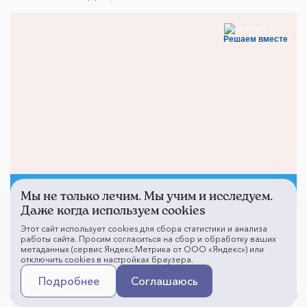
Решаем вместе
Мы не только лечим. Мы учим и исследуем.
Не смогли записаться к
Даже когда используем cookies
врачу?
Этот сайт использует cookies для сбора статистики и анализа
работы сайта. Просим согласиться на сбор и обработку ваших
метаданных (сервис Яндекс.Метрика от ООО «Яндекс») или
отключить cookies в настройках браузера.
Написать о проблеме
Подробнее
Соглашаюсь