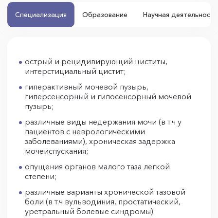
Специализация
Образование
Научная деятельность
острый и рецидивирующий циститы,
интерстициальный цистит;
гиперактивный мочевой пузырь,
гиперсенсорный и гипосенсорный мочевой
пузырь;
различные виды недержания мочи (в т.ч у
пациентов с неврологическими
заболеваниями), хроническая задержка
мочеиспускания;
опущения органов малого таза легкой
степени;
различные варианты хронической тазовой
боли (в т.ч вульводиния, простатический,
уретральный болевые синдромы).