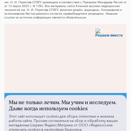
им. Н. И. Пирогова СПбГУ размещена в соответствии с Приказом Минздрава России от
от 13 марта 2025 г. N 118н. Все материалы сайта Клиники высоких медицинских
технологий им. Н. И. Пирогова СПбГУ, включая дизайн, защищены. Копирование и
использование без письменного согласия правообладателя запрещены. Указание
ссылки на источник информации является обязательным.
Решаем вместе
Мы не только лечим. Мы учим и исследуем.
Не смогли записаться к
Даже когда используем cookies
врачу?
Этот сайт использует cookies для сбора статистики и анализа
работы сайта. Просим согласиться на сбор и обработку ваших
метаданных (сервис Яндекс.Метрика от ООО «Яндекс») или
отключить cookies в настройках браузера.