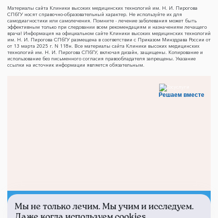
Материалы сайта Клиники высоких медицинских технологий им. Н. И. Пирогова
СПбГУ носят справочно-образовательный характер. Не используйте их для
самодиагностики или самолечения. Помните - лечение заболевания может быть
эффективным только при следовании всем рекомендациям и назначениям лечащего
врача! Информация на официальном сайте Клиники высоких медицинских технологий
им. Н. И. Пирогова СПбГУ размещена в соответствии с Приказом Минздрава России от
от 13 марта 2025 г. N 118н. Все материалы сайта Клиники высоких медицинских
технологий им. Н. И. Пирогова СПбГУ, включая дизайн, защищены. Копирование и
использование без письменного согласия правообладателя запрещены. Указание
ссылки на источник информации является обязательным.
Решаем вместе
Мы не только лечим. Мы учим и исследуем.
Не смогли записаться к
Даже когда используем cookies