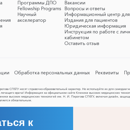
а
Программы ДПО
Вакансии
Fellowship Programs
Вопросы и ответы
Научный
Информационный центр для
чения
акселератор
Издания для пациентов
я
Юридическая информация
Инструкция по работе с лич
кабинетом
Оставить отзыв
ации
Обработка персональных данных
Реквизиты
Пр
огова СПбГУ носят справочно-образовательный характер. Не используйте их для самодиагн
лечащего врача! Информация на официальном сайте Клиники высоких медицинских техноло
Клиники высоких медицинских технологий им. Н. И. Пирогова СПбГУ, включая дизайн, защищ
вляется обязательным.
ться к