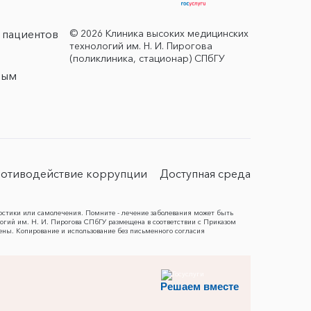
© 2026 Клиника высоких медицинских
 пациентов
технологий им. Н. И. Пирогова
(поликлиника, стационар) СПбГУ
ным
отиводействие коррупции
Доступная среда
остики или самолечения. Помните - лечение заболевания может быть
гий им. Н. И. Пирогова СПбГУ размещена в соответствии с Приказом
ены. Копирование и использование без письменного согласия
Решаем вместе