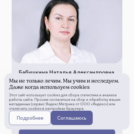
Бабушкина Наталья Александровна
Мы не только лечим. Мы учим и исследуем.
Врач-оториноларинголог
Даже когда используем cookies
поликлинического отделения № 4
Этот сайт использует cookies для сбора статистики и анализа
Стаж - 28 лет
работы сайта. Просим согласиться на сбор и обработку ваших
метаданных (сервис Яндекс.Метрика от ООО «Яндекс») или
Отзывы -
отключить cookies в настройках браузера.
Подробнее
Соглашаюсь
Первичный прием - 4 000 ₽