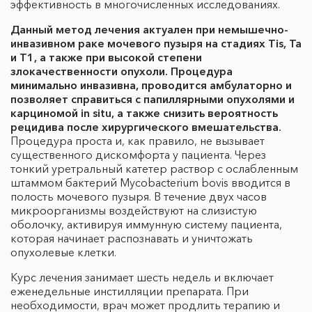
эффективность в многочисленных исследованиях.
Данный метод лечения актуален при немышечно-
инвазивном раке мочевого пузыря на стадиях Tis, Ta
и T1, а также при высокой степени
злокачественности опухоли. Процедура
минимально инвазивна, проводится амбулаторно и
позволяет справиться с папиллярными опухолями и
карциномой in situ, а также снизить вероятность
рецидива после хирургического вмешательства.
Процедура проста и, как правило, не вызывает
существенного дискомфорта у пациента. Через
тонкий уретральный катетер раствор с ослабленным
штаммом бактерий Mycobacterium bovis вводится в
полость мочевого пузыря. В течение двух часов
микроорганизмы воздействуют на слизистую
оболочку, активируя иммунную систему пациента,
которая начинает распознавать и уничтожать
опухолевые клетки.
Курс лечения занимает шесть недель и включает
еженедельные инстилляции препарата. При
необходимости, врач может продлить терапию и