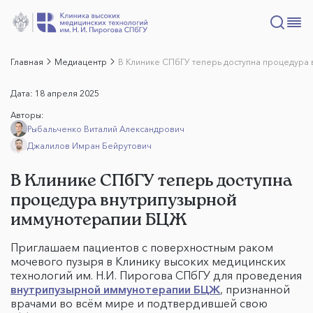
Главная
Медиацентр
В Клинике СПбГУ теперь доступна процедура
Дата:
18 апреля 2025
Авторы:
Рыбальченко Виталий Александрович
Джалилов Имран Бейрутович
В Клинике СПбГУ теперь доступна
процедура внутрипузырной
иммунотерапии БЦЖ
Приглашаем пациентов с поверхностным раком
мочевого пузыря в Клинику высоких медицинских
технологий им. Н.И. Пирогова СПбГУ для проведения
внутрипузырной иммунотерапии БЦЖ
, признанной
врачами во всём мире и подтвердившей свою