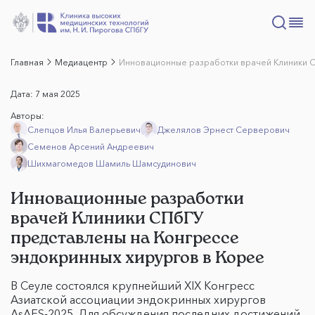
Главная
Медиацентр
Инновационные разработки врачей Клиники С
Дата:
7 мая 2025
Авторы:
Слепцов Илья Валерьевич
Джелялов Эрнест Серверович
Семенов Арсений Андреевич
Шихмагомедов Шамиль Шамсудинович
Инновационные разработки
врачей Клиники СПбГУ
представлены на Конгрессе
эндокринных хирургов в Корее
В Сеуле состоялся крупнейший XIX Конгресс
Азиатской ассоциации эндокринных хирургов
AsAES-2025. Для обсуждения последних достижений