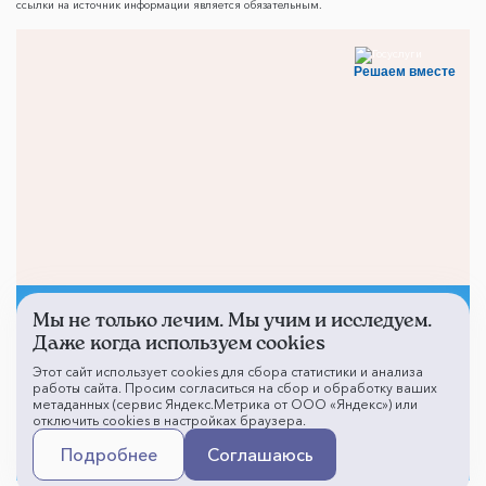
ссылки на источник информации является обязательным.
Решаем вместе
Мы не только лечим. Мы учим и исследуем.
Не смогли записаться к
Даже когда используем cookies
врачу?
Этот сайт использует cookies для сбора статистики и анализа
работы сайта. Просим согласиться на сбор и обработку ваших
метаданных (сервис Яндекс.Метрика от ООО «Яндекс») или
отключить cookies в настройках браузера.
Написать о проблеме
Подробнее
Соглашаюсь