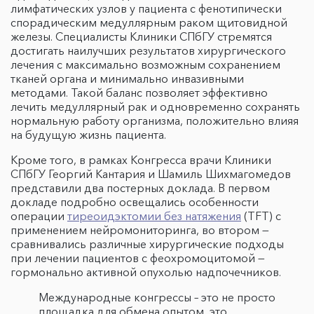
лимфатических узлов у пациента с фенотипически
спорадическим медуллярным раком щитовидной
железы. Специалисты Клиники СПбГУ стремятся
достигать наилучших результатов хирургического
лечения с максимально возможным сохранением
тканей органа и минимально инвазивными
методами. Такой баланс позволяет эффективно
лечить медуллярный рак и одновременно сохранять
нормальную работу организма, положительно влияя
на будущую жизнь пациента.
Кроме того, в рамках Конгресса врачи Клиники
СПбГУ Георгий Кантария и Шамиль Шихмагомедов
представили два постерных доклада. В первом
докладе подробно освещались особенности
операции
тиреоидэктомии без натяжения
(TFT) с
применением нейромониторинга, во втором —
сравнивались различные хирургические подходы
при лечении пациентов с феохромоцитомой —
гормонально активной опухолью надпочечников.
Международные конгрессы – это не просто
площадка для обмена опытом, это