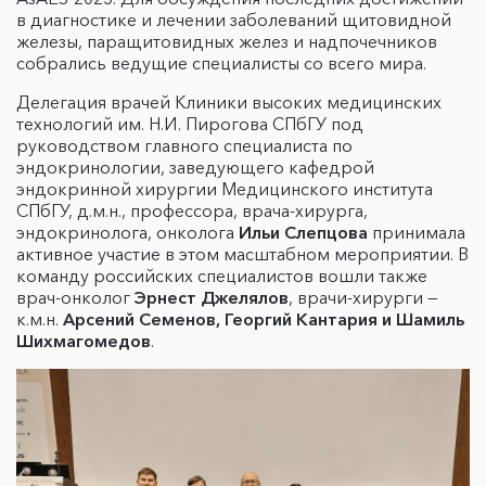
в диагностике и лечении заболеваний щитовидной
железы, паращитовидных желез и надпочечников
собрались ведущие специалисты со всего мира.
Делегация врачей Клиники высоких медицинских
технологий им. Н.И. Пирогова СПбГУ под
руководством главного специалиста по
эндокринологии, заведующего кафедрой
эндокринной хирургии Медицинского института
СПбГУ, д.м.н., профессора, врача-хирурга,
эндокринолога, онколога
Ильи Слепцова
принимала
активное участие в этом масштабном мероприятии. В
команду российских специалистов вошли также
врач-онколог
Эрнест Джелялов
, врачи-хирурги —
к.м.н.
Арсений Семенов, Георгий Кантария и Шамиль
Шихмагомедов
.