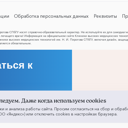
ации
Обработка персональных данных
Реквизиты
Пр
огова СПбГУ носят справочно-образовательный характер. Не используйте их для самодиагн
лечащего врача! Информация на официальном сайте Клиники высоких медицинских техноло
Клиники высоких медицинских технологий им. Н. И. Пирогова СПбГУ, включая дизайн, защищ
вляется обязательным.
ться к
ледуем. Даже когда используем cookies
ики и анализа работы сайта. Просим согласиться на сбор и обраб
О «Яндекс») или отключить cookies в настройках браузера.