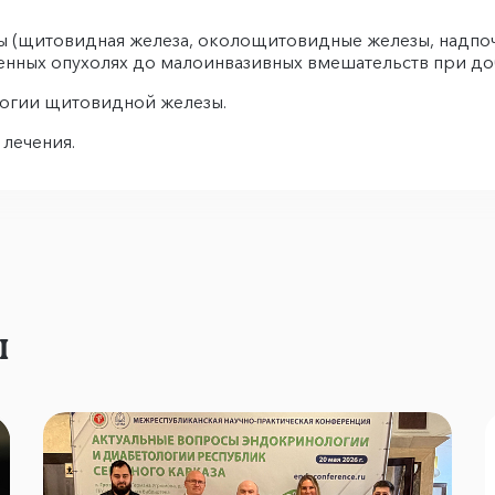
 (щитовидная железа, околощитовидные железы, надпоч
нных опухолях до малоинвазивных вмешательств при до
логии щитовидной железы.
лечения.
ы