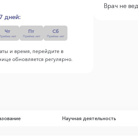
Врач не ве
7 дней:
Чт
Пт
Сб
Приёма нет
Приёма нет
Приёма нет
аты и время, перейдите в
анице обновляется регулярно.
зование
Научная деятельность