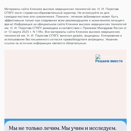
Материалы сайта Клиники высоких медицинских технологий им. Н. И. Пирогова
СПбГУ носят справочно-образовательный характер. Не используйте их для
самодиагностики или самолечения. Помните - лечение заболевания может быть
эффективным только при следовании всем рекомендациям и назначениям лечащего
врача! Информация на официальном сайте Клиники высоких медицинских технологий
им. Н. И. Пирогова СПбГУ размещена в соответствии с Приказом Минздрава России от
от 13 марта 2025 г. N 118н. Все материалы сайта Клиники высоких медицинских
технологий им. Н. И. Пирогова СПбГУ, включая дизайн, защищены. Копирование и
использование без письменного согласия правообладателя запрещены. Указание
ссылки на источник информации является обязательным.
Решаем вместе
Мы не только лечим. Мы учим и исследуем.
Не смогли записаться к