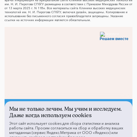
врача! Информация на официальном сайте Клиники высоких медицинских технологий
им. Н. И. Пирогова СПбГУ размещена в соответствии с Приказом Минздрава России от
от 13 марта 2025 г. N 118н. Все материалы сайта Клиники высоких медицинских
технологий им. Н. И. Пирогова СПбГУ, включая дизайн, защищены. Копирование и
использование без письменного согласия правообладателя запрещены. Указание
ссылки на источник информации является обязательным.
Решаем вместе
Мы не только лечим. Мы учим и исследуем.
Не смогли записаться к
Даже когда используем cookies
врачу?
Этот сайт использует cookies для сбора статистики и анализа
работы сайта. Просим согласиться на сбор и обработку ваших
метаданных (сервис Яндекс.Метрика от ООО «Яндекс») или