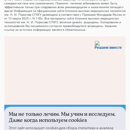
самодиагностики или самолечения. Помните - лечение заболевания может быть
эффективным только при следовании всем рекомендациям и назначениям лечащего
врача! Информация на официальном сайте Клиники высоких медицинских технологий
им. Н. И. Пирогова СПбГУ размещена в соответствии с Приказом Минздрава России от
от 13 марта 2025 г. N 118н. Все материалы сайта Клиники высоких медицинских
технологий им. Н. И. Пирогова СПбГУ, включая дизайн, защищены. Копирование и
использование без письменного согласия правообладателя запрещены. Указание
ссылки на источник информации является обязательным.
Решаем вместе
Мы не только лечим. Мы учим и исследуем.
Не смогли записаться к
Даже когда используем cookies
врачу?
Этот сайт использует cookies для сбора статистики и анализа