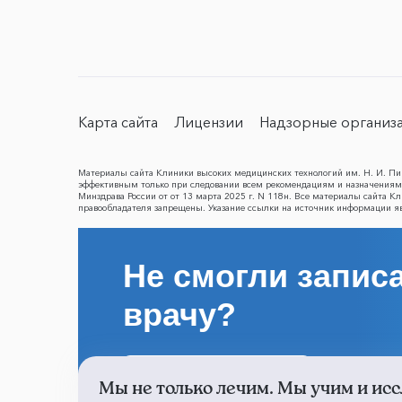
Карта сайта
Лицензии
Надзорные организ
Материалы сайта Клиники высоких медицинских технологий им. Н. И. Пир
эффективным только при следовании всем рекомендациям и назначениям 
Минздрава России от от 13 марта 2025 г. N 118н. Все материалы сайта 
правообладателя запрещены. Указание ссылки на источник информации я
Не смогли записа
врачу?
Написать о проблеме
Мы не только лечим. Мы учим и исс