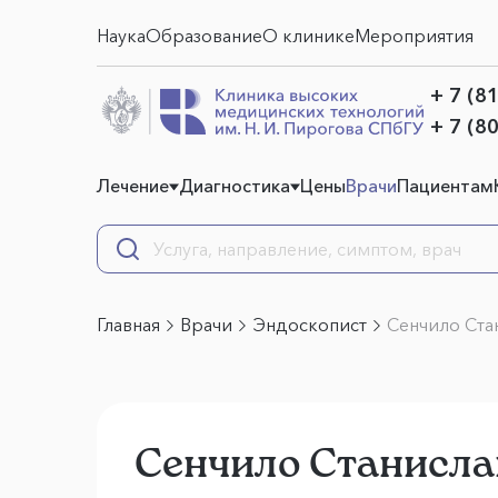
Наука
Образование
О клинике
Мероприятия
+ 7 (8
+ 7 (8
Лечение
Диагностика
Цены
Врачи
Пациентам
Главная
Врачи
Эндоскопист
Сенчило Ста
Сенчило Станисла