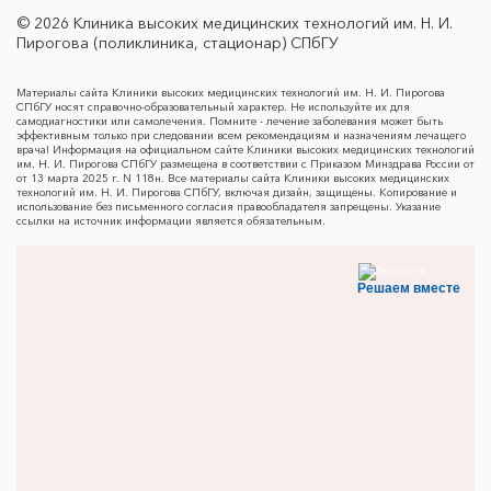
© 2026 Клиника высоких медицинских технологий им. Н. И.
Пирогова (поликлиника, стационар) СПбГУ
Материалы сайта Клиники высоких медицинских технологий им. Н. И. Пирогова
СПбГУ носят справочно-образовательный характер. Не используйте их для
самодиагностики или самолечения. Помните - лечение заболевания может быть
эффективным только при следовании всем рекомендациям и назначениям лечащего
врача! Информация на официальном сайте Клиники высоких медицинских технологий
им. Н. И. Пирогова СПбГУ размещена в соответствии с Приказом Минздрава России от
от 13 марта 2025 г. N 118н. Все материалы сайта Клиники высоких медицинских
технологий им. Н. И. Пирогова СПбГУ, включая дизайн, защищены. Копирование и
использование без письменного согласия правообладателя запрещены. Указание
ссылки на источник информации является обязательным.
Решаем вместе