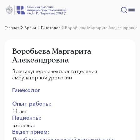
Главная
Врачи
Гинеколог
Воробьева Маргарита Александровна
Воробьева Маргарита
Александровна
Врач акушер-гинеколог отделения
амбулаторной урологии
Гинеколог
Опыт работы:
11 лет
Пациенты:
взрослые
Ведет прием:
Лечебно-диагностический комплекс на ул.