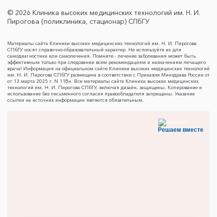
© 2026 Клиника высоких медицинских технологий им. Н. И.
Пирогова (поликлиника, стационар) СПбГУ
Материалы сайта Клиники высоких медицинских технологий им. Н. И. Пирогова
СПбГУ носят справочно-образовательный характер. Не используйте их для
самодиагностики или самолечения. Помните - лечение заболевания может быть
эффективным только при следовании всем рекомендациям и назначениям лечащего
врача! Информация на официальном сайте Клиники высоких медицинских технологий
им. Н. И. Пирогова СПбГУ размещена в соответствии с Приказом Минздрава России от
от 13 марта 2025 г. N 118н. Все материалы сайта Клиники высоких медицинских
технологий им. Н. И. Пирогова СПбГУ, включая дизайн, защищены. Копирование и
использование без письменного согласия правообладателя запрещены. Указание
ссылки на источник информации является обязательным.
Решаем вместе