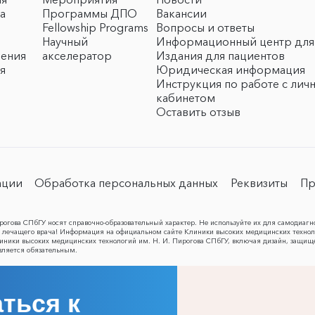
а
Программы ДПО
Вакансии
Fellowship Programs
Вопросы и ответы
Научный
Информационный центр для
чения
акселератор
Издания для пациентов
я
Юридическая информация
Инструкция по работе с лич
кабинетом
Оставить отзыв
ации
Обработка персональных данных
Реквизиты
Пр
огова СПбГУ носят справочно-образовательный характер. Не используйте их для самодиагн
лечащего врача! Информация на официальном сайте Клиники высоких медицинских техноло
Клиники высоких медицинских технологий им. Н. И. Пирогова СПбГУ, включая дизайн, защищ
вляется обязательным.
ться к