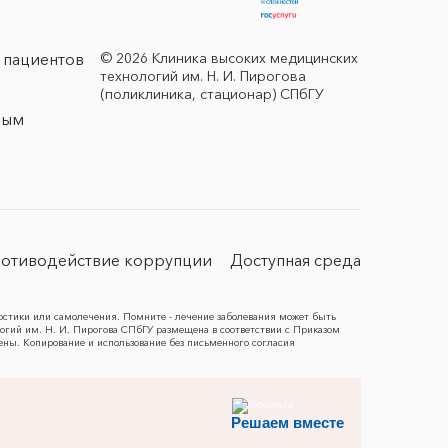
© 2026 Клиника высоких медицинских
 пациентов
технологий им. Н. И. Пирогова
(поликлиника, стационар) СПбГУ
ным
отиводействие коррупции
Доступная среда
остики или самолечения. Помните - лечение заболевания может быть
гий им. Н. И. Пирогова СПбГУ размещена в соответствии с Приказом
ены. Копирование и использование без письменного согласия
Решаем вместе