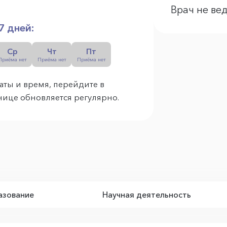
Врач не ве
7 дней:
Ср
Чт
Пт
Приёма нет
Приёма нет
Приёма нет
аты и время, перейдите в
анице обновляется регулярно.
зование
Научная деятельность