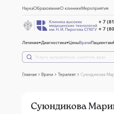
Наука
Образование
О клинике
Мероприятия
+ 7 (8
+ 7 (8
Лечение
Диагностика
Цены
Врачи
Пациентам
Главная
Врачи
Терапевт
Суюндикова Мар
Суюндикова Марин