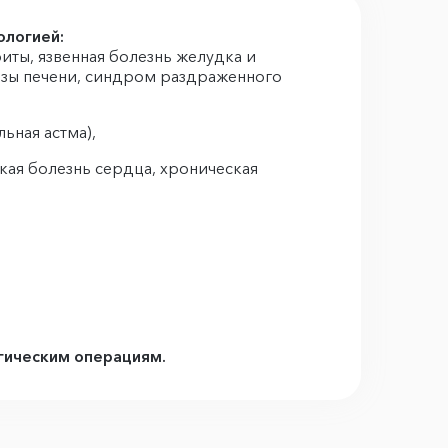
ологией:
иты, язвенная болезнь желудка и
озы печени, синдром раздраженного
ьная астма),
ая болезнь сердца, хроническая
гическим операциям.