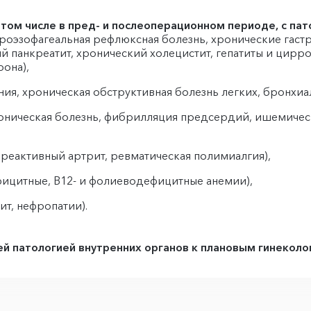
 том числе в пред- и послеоперационном периоде, с пат
роэзофагеальная рефлюксная болезнь, хронические гастр
 панкреатит, хронический холецистит, гепатиты и цирр
рона),
я, хроническая обструктивная болезнь легких, бронхиал
оническая болезнь, фибрилляция предсердий, ишемическ
реактивный артрит, ревматическая полимиалгия),
ицитные, В12- и фолиеводефицитные анемии),
т, нефропатии).
й патологией внутренних органов к плановым гинеколо