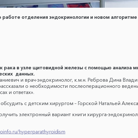
о работе отделения эндокринологии и новом алгоритме
ск рака в узле щитовидной железы с помощью анализа м
ческих данных.
ниевич и врач-эндокринолог, к.м.н. Реброва Дина Влад
 рассказали о необходимости послеоперационного веден
ах и ответах».
обсудить с детским хирургом – Горской Натальей Алекс
олучить электронный вариант книги хирурга-эндокринолог
doinfo.ru/hyperparathyroidism