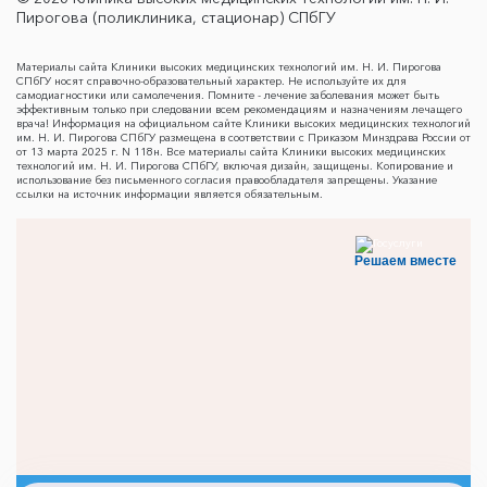
Пирогова (поликлиника, стационар) СПбГУ
Материалы сайта Клиники высоких медицинских технологий им. Н. И. Пирогова
СПбГУ носят справочно-образовательный характер. Не используйте их для
самодиагностики или самолечения. Помните - лечение заболевания может быть
эффективным только при следовании всем рекомендациям и назначениям лечащего
врача! Информация на официальном сайте Клиники высоких медицинских технологий
им. Н. И. Пирогова СПбГУ размещена в соответствии с Приказом Минздрава России от
от 13 марта 2025 г. N 118н. Все материалы сайта Клиники высоких медицинских
технологий им. Н. И. Пирогова СПбГУ, включая дизайн, защищены. Копирование и
использование без письменного согласия правообладателя запрещены. Указание
ссылки на источник информации является обязательным.
Решаем вместе