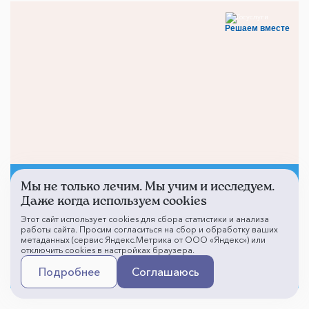
Решаем вместе
Мы не только лечим. Мы учим и исследуем.
Не смогли записаться к
Даже когда используем cookies
врачу?
Этот сайт использует cookies для сбора статистики и анализа
работы сайта. Просим согласиться на сбор и обработку ваших
метаданных (сервис Яндекс.Метрика от ООО «Яндекс») или
отключить cookies в настройках браузера.
Написать о проблеме
Подробнее
Соглашаюсь