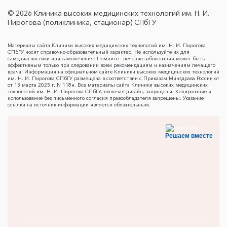
© 2026 Клиника высоких медицинских технологий им. Н. И.
Пирогова (поликлиника, стационар) СПбГУ
Материалы сайта Клиники высоких медицинских технологий им. Н. И. Пирогова
СПбГУ носят справочно-образовательный характер. Не используйте их для
самодиагностики или самолечения. Помните - лечение заболевания может быть
эффективным только при следовании всем рекомендациям и назначениям лечащего
врача! Информация на официальном сайте Клиники высоких медицинских технологий
им. Н. И. Пирогова СПбГУ размещена в соответствии с Приказом Минздрава России от
от 13 марта 2025 г. N 118н. Все материалы сайта Клиники высоких медицинских
технологий им. Н. И. Пирогова СПбГУ, включая дизайн, защищены. Копирование и
использование без письменного согласия правообладателя запрещены. Указание
ссылки на источник информации является обязательным.
Решаем вместе