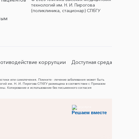
технологий им. Н. И. Пирогова
(поликлиника, стационар) СПбГУ
ным
отиводействие коррупции
Доступная среда
остики или самолечения. Помните - лечение заболевания может быть
гий им. Н. И. Пирогова СПбГУ размещена в соответствии с Приказом
ены. Копирование и использование без письменного согласия
Решаем вместе