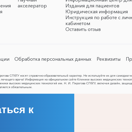
чения
акселератор
Издания для пациентов
я
Юридическая информация
Инструкция по работе с лич
кабинетом
Оставить отзыв
ации
Обработка персональных данных
Реквизиты
Пр
огова СПбГУ носят справочно-образовательный характер. Не используйте их для самодиагн
лечащего врача! Информация на официальном сайте Клиники высоких медицинских техноло
Клиники высоких медицинских технологий им. Н. И. Пирогова СПбГУ, включая дизайн, защищ
вляется обязательным.
ться к