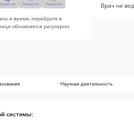
Приёма нет
Приёма нет
Приёма нет
Врач не ве
аты и время, перейдите в
анице обновляется регулярно.
зование
Научная деятельность
ой системы: