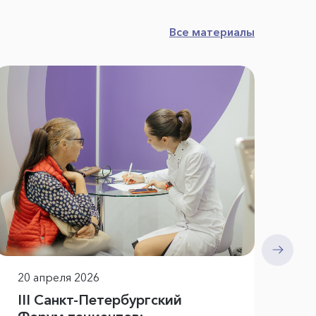
Все материалы
24
Пр
с 
пр
20 апреля 2026
III Санкт-Петербургский